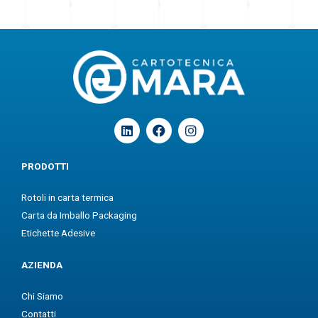
L
F
I
i
a
n
n
c
s
k
e
t
PRODOTTI
e
b
a
d
o
g
Rotoli in carta termica
i
o
r
n
k
a
Carta da Imballo Packaging
m
Etichette Adesive
AZIENDA
Chi Siamo
Contatti