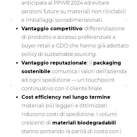
anticipata al PPWR 2024 ed evitare
sanzioni future su materiali non riciclabili
e imballaggi sovradimensionati.
Vantaggio competitivo
: differenziazione
di prodotto e accesso preferenziale a
buyer retail e GDO che hanno già adottato
policy di
sustainable sourcing
.
Vantaggio reputazionale
: il
packaging
sostenibile
comunica i valori dell’azienda
ad ogni spedizione — un touchpoint
continuativo con il cliente finale.
Cost efficiency nel lungo termine
:
materiali più leggeri e ottimizzati
riducono costi di spedizione. I volumi
crescenti di
materiali biodegradabili
stanno portando la parità di costo con i