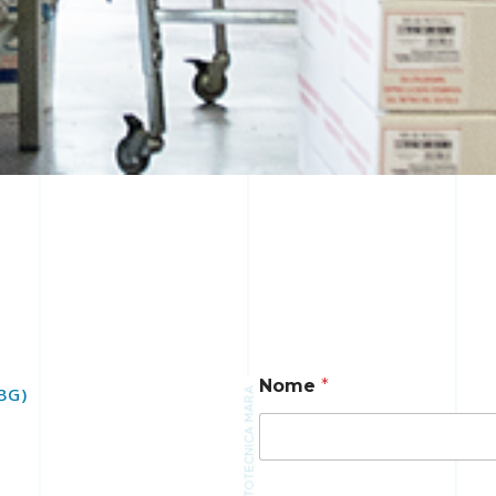
Nome
*
(BG)