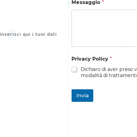
Messaggio
*
nserisci qui i tuoi dati
M
Privacy Policy
*
e
s
Dichiaro di aver preso v
s
modalità di trattamento
a
g
g
i
Invia
o
*
P
o
l
i
c