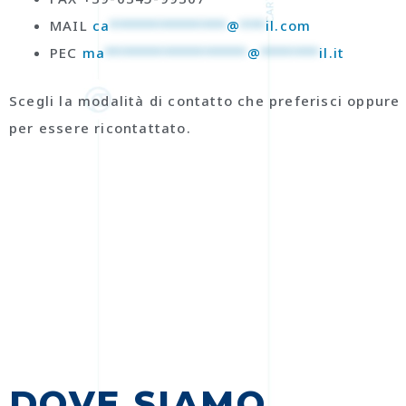
MAIL
ca
**************
@
***
il.com
PEC
ma
*****************
@
*******
il.it
Scegli la modalità di contatto che preferisci oppure i
per essere ricontattato.
DOVE SIAMO