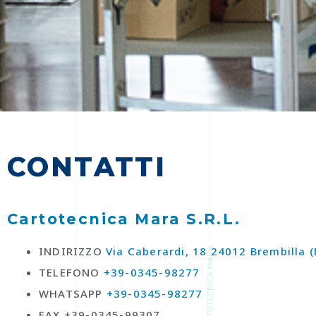
CONTATTI
Cartotecnica Mara S.R.L.
INDIRIZZO
Via Caberardi, 18 24012 Brembilla 
TELEFONO
+39-0345-98277
WHATSAPP
+39-0345-98277
FAX +39-0345-99307