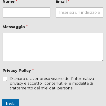
Nome
*
Email
*
r
i
v
a
c
y
Messaggio
*
*
*
Privacy Policy
*
Dichiaro di aver preso visione dell’informativa
privacy e accetto i contenuti e le modalità di
trattamento dei miei dati personali.
Invia