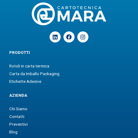
L
F
I
i
a
n
n
c
s
k
e
t
PRODOTTI
e
b
a
d
o
g
Rotoli in carta termica
i
o
r
n
k
a
Carta da Imballo Packaging
m
Etichette Adesive
AZIENDA
Chi Siamo
Contatti
Preventivi
Blog