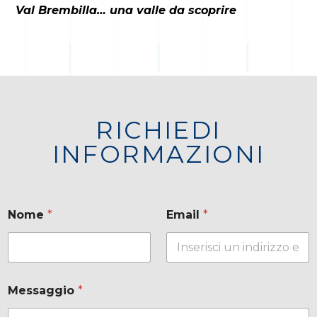
Val Brembilla… una valle da scoprire
RICHIEDI
INFORMAZIONI
M
Nome
*
Email
*
e
s
s
a
g
g
Messaggio
*
i
o