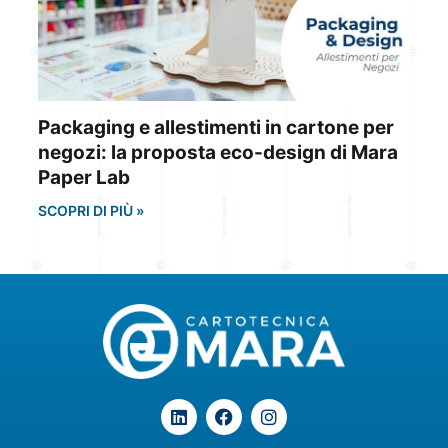
Packaging e allestimenti in cartone per
negozi: la proposta eco-design di Mara
Paper Lab
SCOPRI DI PIÙ »
L
F
I
i
a
n
n
c
s