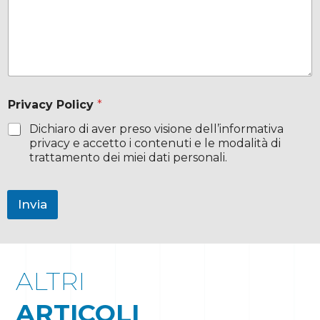
P
o
l
i
c
y
P
r
Privacy Policy
*
i
Dichiaro di aver preso visione dell’informativa
v
privacy e accetto i contenuti e le modalità di
a
c
trattamento dei miei dati personali.
y
Invia
ALTRI
ARTICOLI