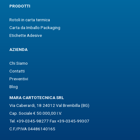
k
e
t
PRODOTTI
e
b
a
d
o
g
Rotoli in carta termica
i
o
r
n
k
a
Carta da Imballo Packaging
m
Etichette Adesive
AZIENDA
Chi Siamo
Contatti
Preventivi
Blog
MARA CARTOTECNICA SRL
Via Caberardi, 18 24012 Val Brembilla (BG)
Cap. Sociale € 50.000,00 I.V.
Tel. +39-0345-98277 Fax +39-0345-99307
C.F./P.IVA 04486140165