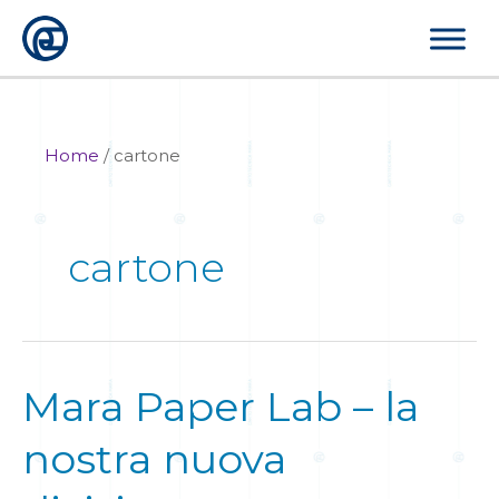
Vai
al
contenuto
Home
/
cartone
cartone
Mara Paper Lab – la
Mara
Paper
nostra nuova
Lab
–