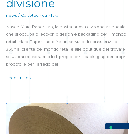
divisione
la
nostra
news
/
Cartotecnica Mara
nuova
divisione
Nasce Mara Paper Lab, la nostra nuova divisione aziendale
che si occupa di eco-chic design e packaging per il mondo
retail. Mara Paper Lab offre un servizio di consulenza a
360° al cliente del mondo retail e alle boutique per trovare
soluzioni ecosostenibili di pregio per il packaging dei propri
prodotti e per l’arredo dei […]
Leggi tutto »
Il
packaging
è
sempre