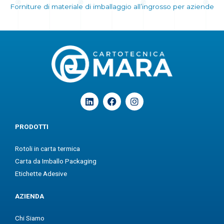
Forniture di materiale di imballaggio all’ingrosso per aziende
L
F
I
i
a
n
n
c
s
k
e
t
PRODOTTI
e
b
a
d
o
g
Rotoli in carta termica
i
o
r
n
k
a
Carta da Imballo Packaging
m
Etichette Adesive
AZIENDA
Chi Siamo