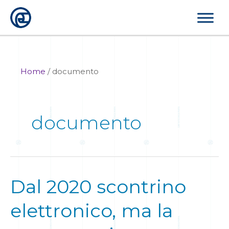
Vai
al
contenuto
Home
/
documento
documento
Dal 2020 scontrino
Dal
2020
elettronico, ma la
scontrino
elettronico,