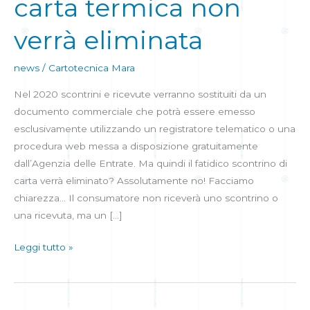
carta termica non
ma
la
verrà eliminata
carta
termica
news
/
Cartotecnica Mara
non
verrà
Nel 2020 scontrini e ricevute verranno sostituiti da un
eliminata
documento commerciale che potrà essere emesso
esclusivamente utilizzando un registratore telematico o una
procedura web messa a disposizione gratuitamente
dall’Agenzia delle Entrate. Ma quindi il fatidico scontrino di
carta verrà eliminato? Assolutamente no! Facciamo
chiarezza… Il consumatore non riceverà uno scontrino o
una ricevuta, ma un […]
Leggi tutto »