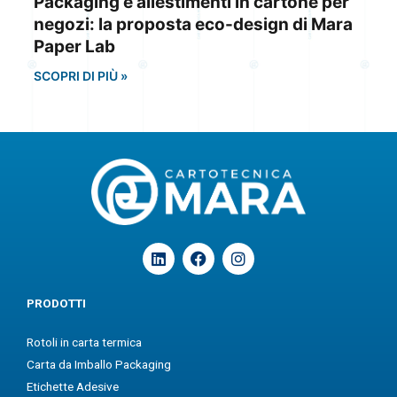
Packaging e allestimenti in cartone per
negozi: la proposta eco-design di Mara
Paper Lab
SCOPRI DI PIÙ »
L
F
I
i
a
n
n
c
s
k
e
t
PRODOTTI
e
b
a
d
o
g
Rotoli in carta termica
i
o
r
n
k
a
Carta da Imballo Packaging
m
Etichette Adesive